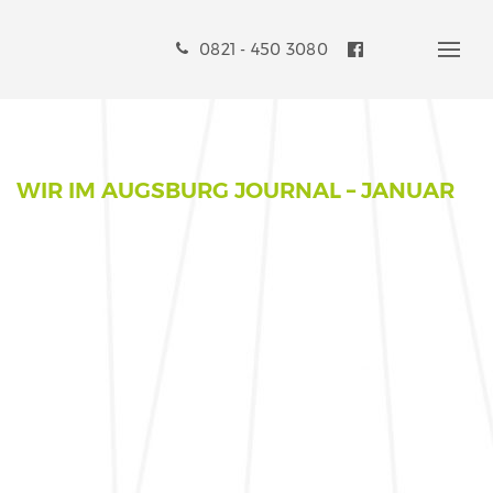
0821 - 450 3080
Liebe Patienten und Eltern,
für eine leichtere Terminbuchung 24h online haben wir für
WIR IM AUGSBURG JOURNAL – JANUAR
Sie
eingerichtet
–
hier sehen Sie freie Termine und können diese unmittelbar
buchen.
Online-Buchung:
Kieferorthopädie
Online-Buchung:
Kinderzahnheilkunde
Bei Fragen rufen Sie uns weiterhin gerne an.
Ihr Praxisteam MAX23