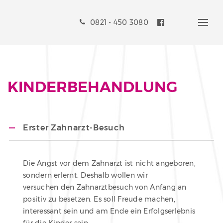
0821 - 450 3080
Liebe Patienteneltern,
Sie können jetzt mittels
Videosprechstunde
eine
KINDER­BEHANDLUNG
kinderzahnärztliche Beratung
bequem von Zuhause aus in Anspruch nehmen!
Erster Zahnarzt-Besuch
Für die Buchung nutzen Sie bitte
–
dort sehen Sie freie Termine und können diese unmittelbar
vereinbaren.
Die Angst vor dem Zahnarzt ist nicht angeboren,
sondern erlernt. Deshalb wollen wir
Mehr Informationen zum neuen Angebot
versuchen den Zahnarztbesuch von Anfang an
positiv zu besetzen. Es soll Freude machen,
Bei Fragen rufen Sie uns weiterhin gerne an.
interessant sein und am Ende ein Erfolgserlebnis
Ihr Praxisteam MAX23